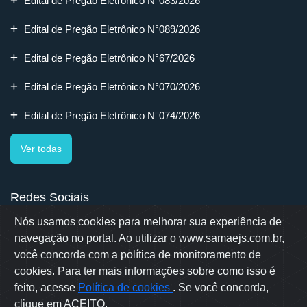
Edital de Pregão Eletrônico N°083/2026
Edital de Pregão Eletrônico N°089/2026
Edital de Pregão Eletrônico N°67/2026
Edital de Pregão Eletrônico N°070/2026
Edital de Pregão Eletrônico N°074/2026
Ver todas
Redes Sociais
Nós usamos cookies para melhorar sua experiência de
navegação no portal. Ao utilizar o www.samaejs.com.br,
você concorda com a política de monitoramento de
cookies. Para ter mais informações sobre como isso é
Rua Erwino Menegotti, 478 - Bairro Água Verde - Jaraguá do Sul
- SC
feito, acesse
Política de cookies
. Se você concorda,
Samae © 2022 - Todos os direitos reservados
clique em ACEITO.