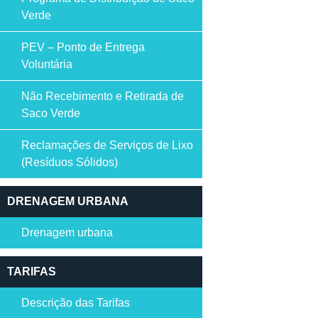
Verde
PEV – Ponto de Entrega
Voluntária
Não Recebimento e Retirada de
Saco Verde
Reclamações de Serviços de Lixo
(Resíduos Sólidos)
DRENAGEM URBANA
Drenagem urbana
TARIFAS
Descrição das Tarifas