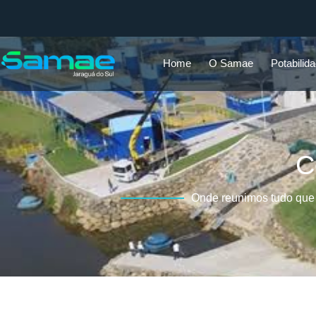
Home
O Samae
Potabilid
C
Onde reunimos tudo que 