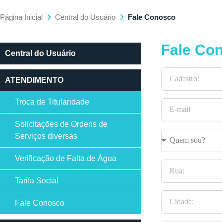
Página Inicial
Central do Usuário
Fale Conosco
Fale Co
Central do Usuário
ATENDIMENTO
Troca de Titularidade
Solicitações de Ordens de
Serviços diversas
Verificação de Falta de Água
Tarifa Social
Fale Conosco