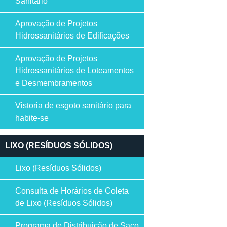
Sanitário
Aprovação de Projetos
Hidrossanitários de Edificações
Aprovação de Projetos
Hidrossanitários de Loteamentos
e Desmembramentos
Vistoria de esgoto sanitário para
habite-se
LIXO (RESÍDUOS SÓLIDOS)
Lixo (Resíduos Sólidos)
Consulta de Horários de Coleta
de Lixo (Resíduos Sólidos)
Programa de Distribuição de Saco