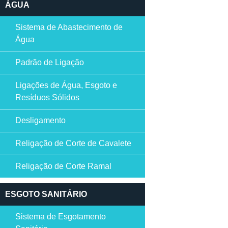
ÁGUA
Sistema de Abastecimento de
Água
Padrão de Ligação
Ligações de Água, Esgoto e
Resíduos Sólidos
Desligamento
Religação de Corte de Cavalete
Religação de Corte Ramal
ESGOTO SANITÁRIO
Sistema de Esgotamento