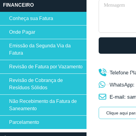
FINANCEIRO
Conheça sua Fatura
Onde Pagar
Emissão da Segunda Via da
Fatura
Revisão de Fatura por Vazamento
Telefone Pl
Revisão de Cobrança de
WhatsApp: 
Resíduos Sólidos
E-mail: s
Não Recebimento da Fatura de
Saneamento
Clique aqui pa
Parcelamento