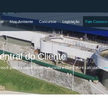
ade
Meio Ambiente
Concursos
Legislação
Fale Conosco
entral do Cliente
você precisa saber sobre sua conta e como ela é calculada