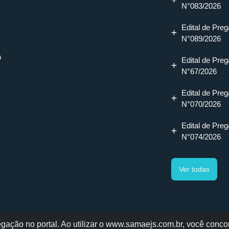
N°083/2026
Edital de Preg
N°089/2026
a
Edital de Preg
N°67/2026
Edital de Preg
N°070/2026
Edital de Preg
N°074/2026
Ver todas
ação no portal. Ao utilizar o www.samaejs.com.br, você concor
gotti, 478 - Bairro Água Verde - Jaraguá do Sul - SC