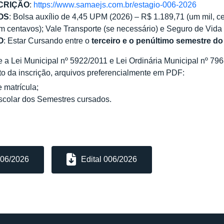
CRIÇÃO
:
https://www.samaejs.com.br/estagio-006-2026
OS
: Bolsa auxílio de 4,45 UPM (2026) – R$ 1.189,71 (um mil, ce
m centavos); Vale Transporte (se necessário) e Seguro de Vida 
O
: Estar Cursando entre o
terceiro e o penúltimo semestre do
 a Lei Municipal nº 5922/2011 e Lei Ordinária Municipal nº 79
to da inscrição, arquivos preferencialmente em PDF:
 matrícula;
Escolar dos Semestres cursados.
006/2026
Edital 006/2026