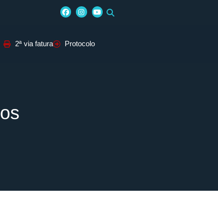
2ª via fatura
Protocolo
ios