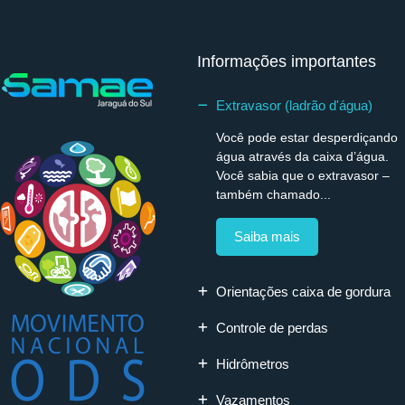
Informações importantes
Extravasor (ladrão d'água)
Você pode estar desperdiçando
água através da caixa d’água.
Você sabia que o extravasor –
também chamado...
Saiba mais
Orientações caixa de gordura
Controle de perdas
Hidrômetros
Vazamentos