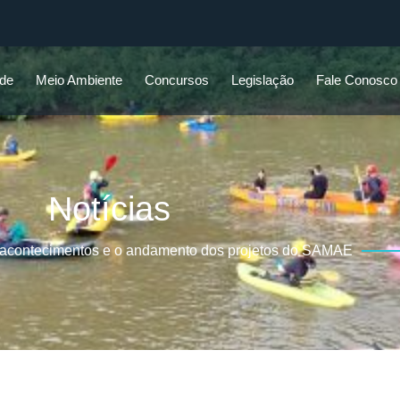
ade
Meio Ambiente
Concursos
Legislação
Fale Conosco
Notícias
 acontecimentos e o andamento dos projetos do SAMAE