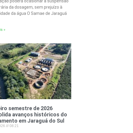
tação poderá ocasionar a suspensão
ária da dosagem, sem prejuízo à
lidade da água O Samae de Jaraguá
is »
iro semestre de 2026
lida avanços históricos do
amento em Jaraguá do Sul
2026
08:21