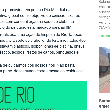
Balanç
estrut
erá promovida em prol ao Dia Mundial da
susten
iva global com o objetivo de conscientizar as
serviç
oras, com concentração na sede do clube. Em
Autôno
cio do percurso está marcado para as 8h”.
(SAMA
 realizada uma ação de limpeza do Rio Itapocu,
Leia ma
os até a sede do clube, onde foram retirados 400
estavam plásticos, isopor, lonas de piscina, pneus,
éstico, tecidos, restos de canos, brinquedos e
ia de cuidarmos dos nossos rios. Não basta
ua parte, descartando corretamente os resíduos e
Sama
emerg