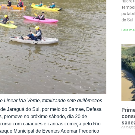
fluore
tempor
potabi
do Sul
Leia ma
 Linear Via Verde, totalizando sete quilômetros
 de Jaraguá do Sul, por meio do Samae, Defesa
Prime
conso
es, promove no próximo sábado, dia 20 de
sane
ercurso com caiaques e canoas começa pelo Rio
05/08/
 Parque Municipal de Eventos Ademar Frederico