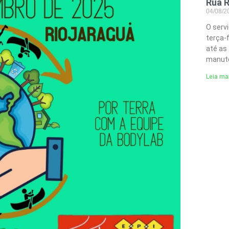
Rua R
04/08/
O serv
terça-
até as
manute
Leia ma