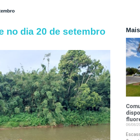
etembro
e no dia 20 de setembro
Mais
Comu
dispo
fluor
06/08/
Escass