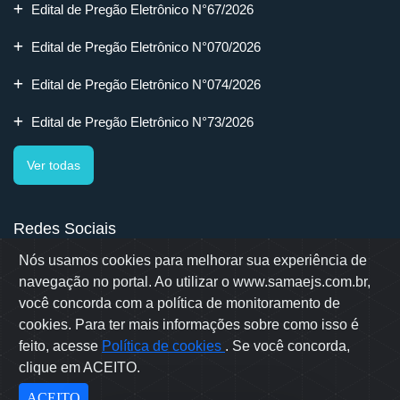
Edital de Pregão Eletrônico N°67/2026
Edital de Pregão Eletrônico N°070/2026
Edital de Pregão Eletrônico N°074/2026
Edital de Pregão Eletrônico N°73/2026
Ver todas
Redes Sociais
Nós usamos cookies para melhorar sua experiência de
navegação no portal. Ao utilizar o www.samaejs.com.br,
você concorda com a política de monitoramento de
cookies. Para ter mais informações sobre como isso é
Rua Erwino Menegotti, 478 - Bairro Água Verde - Jaraguá do Sul
- SC
feito, acesse
Política de cookies
. Se você concorda,
Samae © 2022 - Todos os direitos reservados
clique em ACEITO.
Desenvolvido por: OWL Mídia Agência Digital
ACEITO