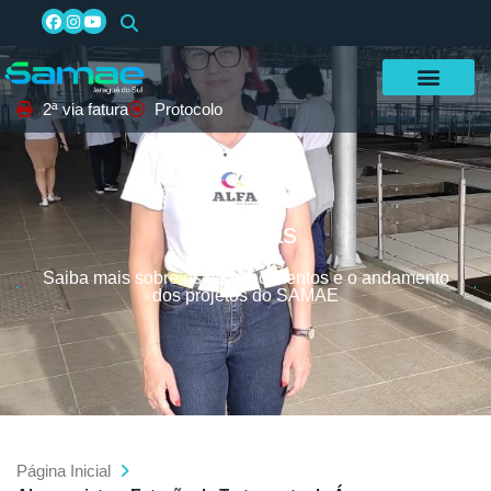
2ª via fatura
Protocolo
Notícias
Saiba mais sobre os acontecimentos e o andamento
dos projetos do SAMAE
Página Inicial