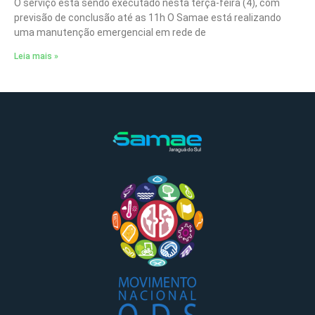
O serviço está sendo executado nesta terça-feira (4), com
previsão de conclusão até as 11h O Samae está realizando
uma manutenção emergencial em rede de
Leia mais »