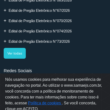
Edital de Pregão Eletrônico N°089/2026
Edital de Pregão Eletrônico N°67/2026
Edital de Pregão Eletrônico N°070/2026
Edital de Pregão Eletrônico N°074/2026
Edital de Pregão Eletrônico N°73/2026
Ver todas
Redes Sociais
Nós usamos cookies para melhorar sua experiência de
navegação no portal. Ao utilizar o www.samaejs.com.br,
você concorda com a política de monitoramento de
cookies. Para ter mais informações sobre como isso é
Rua Erwino Menegotti, 478 - Bairro Água Verde - Jaraguá do Sul
- SC
feito, acesse
Política de cookies
. Se você concorda,
Samae © 2022 - Todos os direitos reservados
clique em ACEITO.