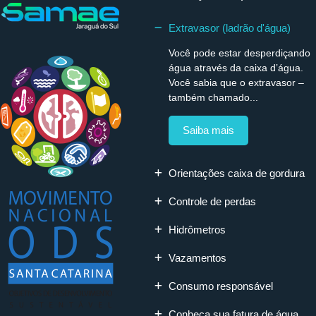
Extravasor (ladrão d'água)
Você pode estar desperdiçando
água através da caixa d’água.
Você sabia que o extravasor –
também chamado...
Saiba mais
Orientações caixa de gordura
Controle de perdas
Hidrômetros
Vazamentos
Consumo responsável
Conheça sua fatura de água