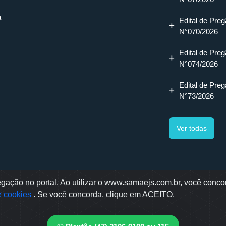
a
Edital de Preg
N°070/2026
Edital de Preg
N°074/2026
Edital de Preg
N°73/2026
Ver todas
ação no portal. Ao utilizar o www.samaejs.com.br, você concor
gotti, 478 - Bairro Água Verde - Jaraguá do Sul - SC
de cookies
. Se você concorda, clique em ACEITO.
ae © 2022 - Todos os direitos reservados
envolvido por: OWL Mídia Agência Digital