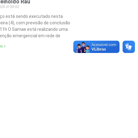
einoldo Rau
2026
09:02
iço está sendo executado nesta
feira (4), com previsão de conclusão
 11h O Samae está realizando uma
nção emergencial em rede de
is »