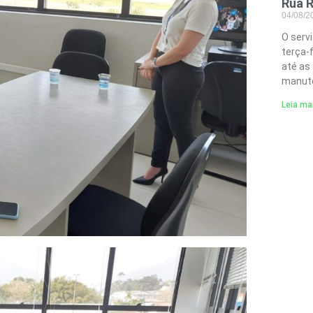
Rua R
04/08/
O serv
terça-
até as
manute
Leia ma