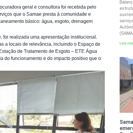
Balanç
rocuradora geral e consultora foi recebida pelo
estrut
serviços que o Samae presta à comunidade e
susten
serviç
o saneamento básico: água, esgoto, drenagem
Autôno
(SAMA
foi realizada uma apresentação institucional.
Leia ma
tas a locais de relevância, incluindo o Espaço de
 Estação de Tratamento de Esgoto – ETE Água
a do funcionamento e do impacto positivo que o
Sama
emerg