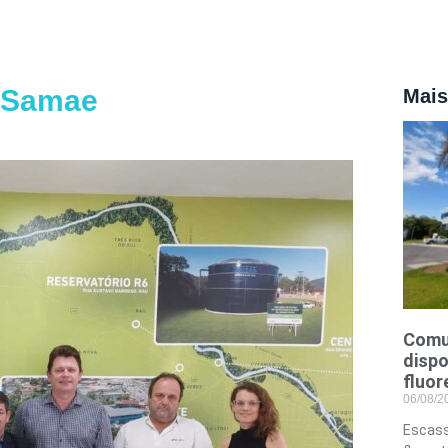
o Samae
Mais
Comu
dispo
fluor
06/08/
Escass