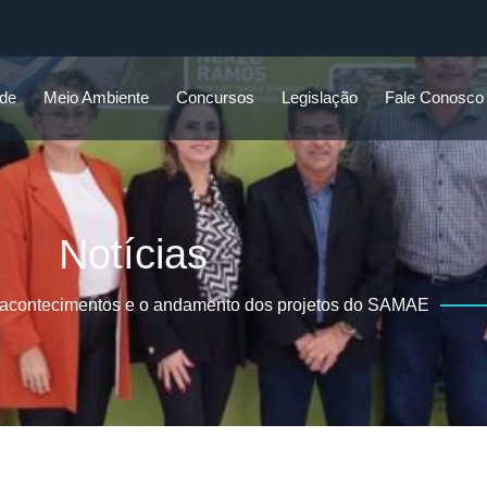
ade
Meio Ambiente
Concursos
Legislação
Fale Conosco
Notícias
 acontecimentos e o andamento dos projetos do SAMAE