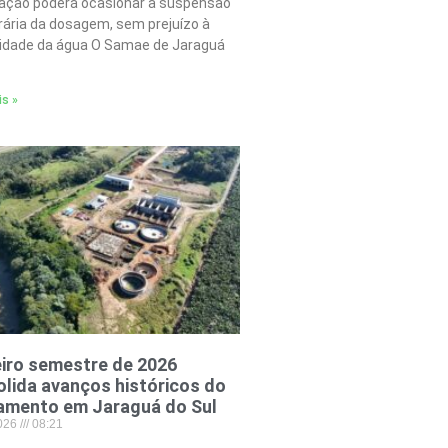
tação poderá ocasionar a suspensão
ária da dosagem, sem prejuízo à
lidade da água O Samae de Jaraguá
is »
iro semestre de 2026
lida avanços históricos do
amento em Jaraguá do Sul
2026
08:21