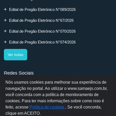
Edital de Pregão Eletrônico N°089/2026
Edital de Pregão Eletrônico N°67/2026
Edital de Pregão Eletrônico N°070/2026
Edital de Pregão Eletrônico N°074/2026
Ver todas
Redes Sociais
Nós usamos cookies para melhorar sua experiência de
navegação no portal. Ao utilizar o www.samaejs.com.br,
você concorda com a política de monitoramento de
cookies. Para ter mais informações sobre como isso é
Rua Erwino Menegotti, 478 - Bairro Água Verde - Jaraguá do Sul
- SC
feito, acesse
Política de cookies
. Se você concorda,
Samae © 2022 - Todos os direitos reservados
clique em ACEITO.