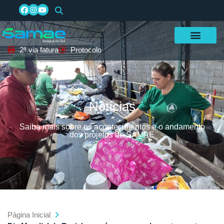
2ª via fatura
Protocolo
Notícias
Saiba mais sobre os acontecimentos e o andamento
dos projetos do SAMAE
Página Inicial