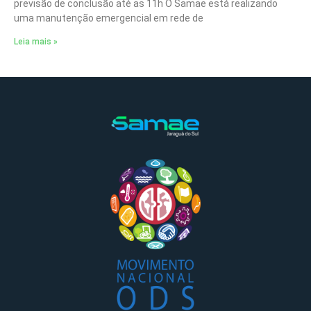
previsão de conclusão até as 11h O Samae está realizando
uma manutenção emergencial em rede de
Leia mais »