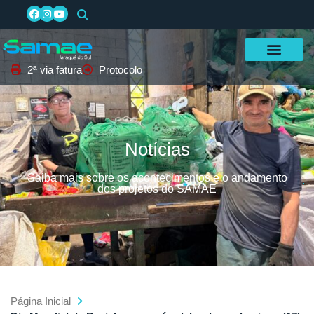
2ª via fatura
Protocolo
Notícias
Saiba mais sobre os acontecimentos e o andamento
dos projetos do SAMAE
Página Inicial