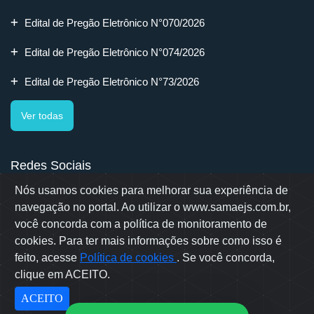
Edital de Pregão Eletrônico N°070/2026
Edital de Pregão Eletrônico N°074/2026
Edital de Pregão Eletrônico N°73/2026
Ver todas
Redes Sociais
Nós usamos cookies para melhorar sua experiência de
navegação no portal. Ao utilizar o www.samaejs.com.br,
você concorda com a política de monitoramento de
cookies. Para ter mais informações sobre como isso é
Rua Erwino Menegotti, 478 - Bairro Água Verde - Jaraguá do Sul
- SC
feito, acesse
Política de cookies
. Se você concorda,
Samae © 2022 - Todos os direitos reservados
clique em ACEITO.
Desenvolvido por: OWL Mídia Agência Digital
ACEITO