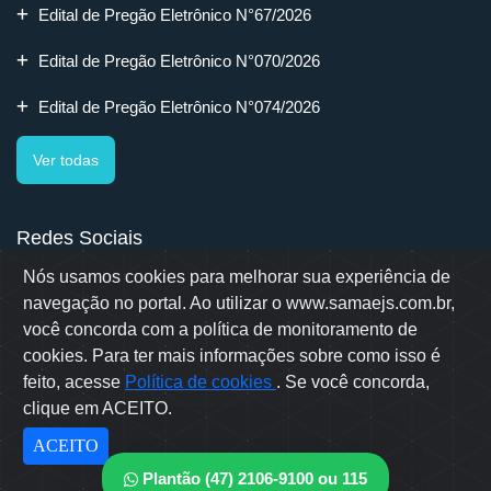
Edital de Pregão Eletrônico N°67/2026
Edital de Pregão Eletrônico N°070/2026
Edital de Pregão Eletrônico N°074/2026
Ver todas
Redes Sociais
Nós usamos cookies para melhorar sua experiência de
navegação no portal. Ao utilizar o www.samaejs.com.br,
você concorda com a política de monitoramento de
cookies. Para ter mais informações sobre como isso é
Rua Erwino Menegotti, 478 - Bairro Água Verde - Jaraguá do Sul
- SC
feito, acesse
Política de cookies
. Se você concorda,
Samae © 2022 - Todos os direitos reservados
clique em ACEITO.
Desenvolvido por: OWL Mídia Agência Digital
ACEITO
Plantão (47) 2106-9100 ou 115