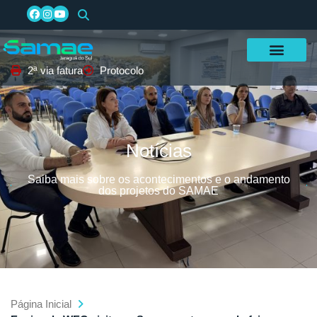
2ª via fatura
Protocolo
Notícias
Saiba mais sobre os acontecimentos e o andamento
dos projetos do SAMAE
Página Inicial