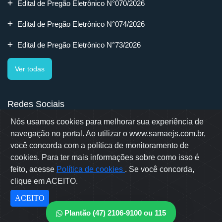
Edital de Pregão Eletrônico N°070/2026
Edital de Pregão Eletrônico N°074/2026
Edital de Pregão Eletrônico N°73/2026
Ver todas
Redes Sociais
Nós usamos cookies para melhorar sua experiência de
navegação no portal. Ao utilizar o www.samaejs.com.br,
você concorda com a política de monitoramento de
cookies. Para ter mais informações sobre como isso é
Rua Erwino Menegotti, 478 - Bairro Água Verde - Jaraguá do Sul
- SC
feito, acesse
Política de cookies
. Se você concorda,
Samae © 2022 - Todos os direitos reservados
clique em ACEITO.
Desenvolvido por: OWL Mídia Agência Digital
ACEITO
Plantão (47) 2106-9100 ou 115