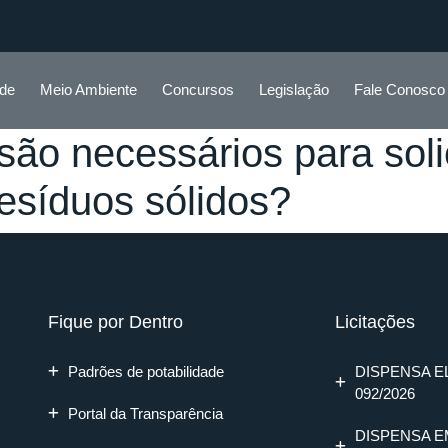
ade
Meio Ambiente
Concursos
Legislação
Fale Conosco
ão necessários para solic
esíduos sólidos?
Fique por Dentro
Licitações
Padrões de potabilidade
DISPENSA E
092/2026
Portal da Transparência
DISPENSA E