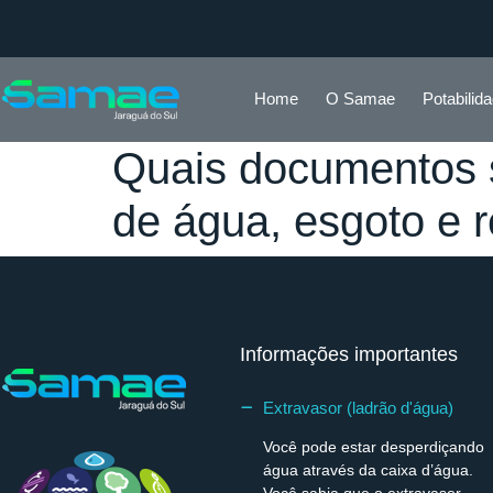
Home
O Samae
Potabilid
Quais documentos s
de água, esgoto e r
Informações importantes
Extravasor (ladrão d'água)
Você pode estar desperdiçando
água através da caixa d’água.
Você sabia que o extravasor –