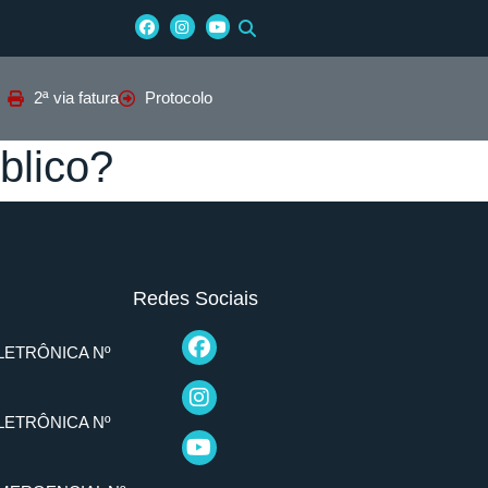
2ª via fatura
Protocolo
blico?
Redes Sociais
LETRÔNICA Nº
LETRÔNICA Nº