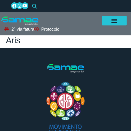
2ª via fatura
Protocolo
Aris