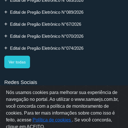
Edital de Pregão Eletrônico N°083/2026
Edital de Pregão Eletrônico N°089/2026
Edital de Pregão Eletrônico N°67/2026
Edital de Pregão Eletrônico N°070/2026
Edital de Pregão Eletrônico N°074/2026
Ver todas
Redes Sociais
Nós usamos cookies para melhorar sua experiência de
navegação no portal. Ao utilizar o www.samaejs.com.br,
você concorda com a política de monitoramento de
cookies. Para ter mais informações sobre como isso é
Rua Erwino Menegotti, 478 - Bairro Água Verde - Jaraguá do Sul
- SC
feito, acesse
Política de cookies
. Se você concorda,
Samae © 2022 - Todos os direitos reservados
clique em ACEITO.