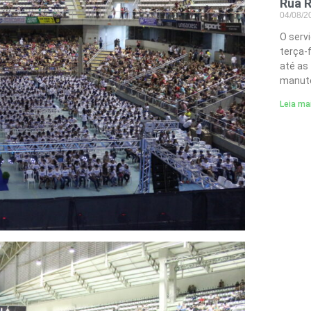
Rua R
04/08/
O serv
terça-
até as
manute
Leia ma