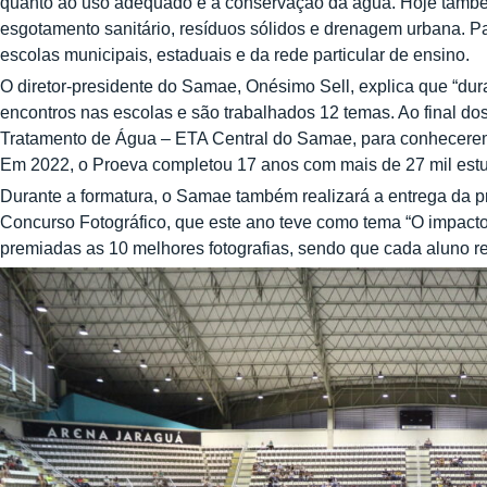
quanto ao uso adequado e à conservação da água. Hoje também
esgotamento sanitário, resíduos sólidos e drenagem urbana. P
escolas municipais, estaduais e da rede particular de ensino.
O diretor-presidente do Samae, Onésimo Sell, explica que “dur
encontros nas escolas e são trabalhados 12 temas. Ao final do
Tratamento de Água – ETA Central do Samae, para conhecerem 
Em 2022, o Proeva completou 17 anos com mais de 27 mil estu
Durante a formatura, o Samae também realizará a entrega da p
Concurso Fotográfico, que este ano teve como tema “O impact
premiadas as 10 melhores fotografias, sendo que cada aluno re