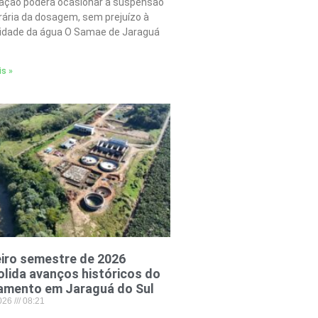
tação poderá ocasionar a suspensão
ária da dosagem, sem prejuízo à
lidade da água O Samae de Jaraguá
is »
iro semestre de 2026
lida avanços históricos do
amento em Jaraguá do Sul
2026
08:21