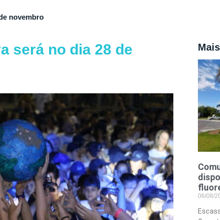
 de novembro
a será no dia 28 de
Mais
Comu
dispo
fluor
06/08/
Escass