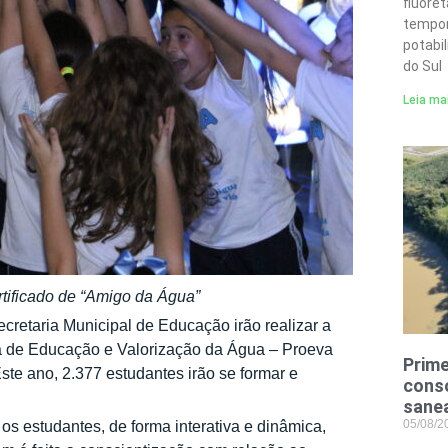
fluore
tempor
potabi
do Sul
Leia ma
rtificado de “Amigo da Água”
cretaria Municipal de Educação irão realizar a
a de Educação e Valorização da Água – Proeva
Prime
Este ano, 2.377 estudantes irão se formar e
conso
sane
05/08/
os estudantes, de forma interativa e dinâmica,