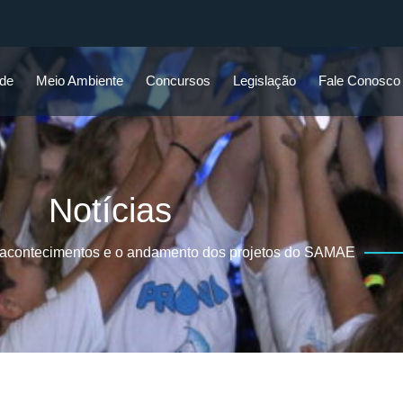
ade
Meio Ambiente
Concursos
Legislação
Fale Conosco
Notícias
 acontecimentos e o andamento dos projetos do SAMAE