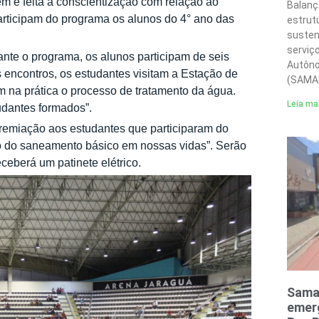
 é feita a conscientização com relação ao
Balanç
articipam do programa os alunos do 4° ano das
estrut
susten
serviç
ante o programa, os alunos participam de seis
Autôno
s encontros, os estudantes visitam a Estação de
(SAMA
na prática o processo de tratamento da água.
Leia ma
dantes formados”.
remiação aos estudantes que participaram do
o do saneamento básico em nossas vidas”. Serão
ceberá um patinete elétrico.
Sama
emerg