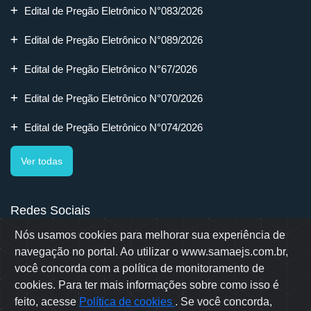
Edital de Pregão Eletrônico N°083/2026
Edital de Pregão Eletrônico N°089/2026
Edital de Pregão Eletrônico N°67/2026
Edital de Pregão Eletrônico N°070/2026
Edital de Pregão Eletrônico N°074/2026
Ver todas
Redes Sociais
Nós usamos cookies para melhorar sua experiência de
navegação no portal. Ao utilizar o www.samaejs.com.br,
você concorda com a política de monitoramento de
cookies. Para ter mais informações sobre como isso é
Rua Erwino Menegotti, 478 - Bairro Água Verde - Jaraguá do Sul
- SC
feito, acesse
Política de cookies
. Se você concorda,