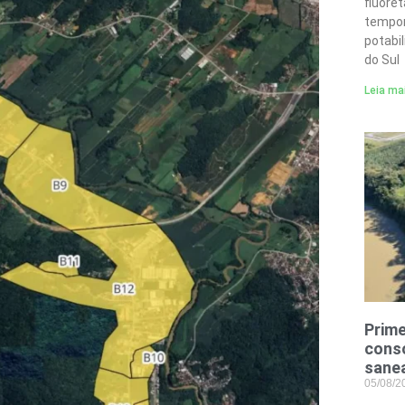
fluore
tempor
potabi
do Sul
Leia ma
Prime
conso
sane
05/08/