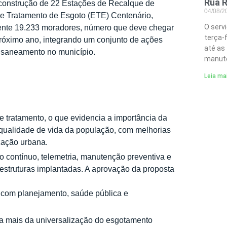
Rua R
a construção de 22 Estações de Recalque de
04/08/
de Tratamento de Esgoto (ETE) Centenário,
O serv
amente 19.233 moradores, número que deve chegar
terça-
próximo ano, integrando um conjunto de ações
até as
e saneamento no município.
manute
Leia ma
e tratamento, o que evidencia a importância da
 qualidade de vida da população, com melhorias
zação urbana.
 contínuo, telemetria, manutenção preventiva e
 estruturas implantadas. A aprovação da proposta
 com planejamento, saúde pública e
a mais da universalização do esgotamento