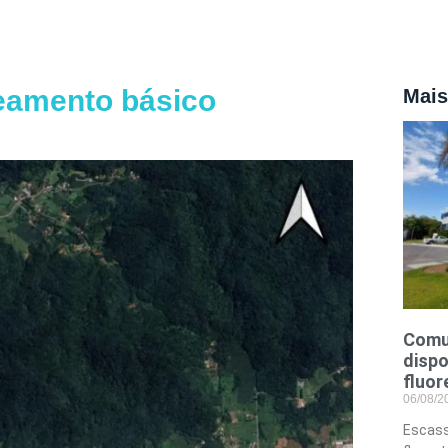
eamento básico
Mais
Comu
dispo
fluor
06/08/
Escass