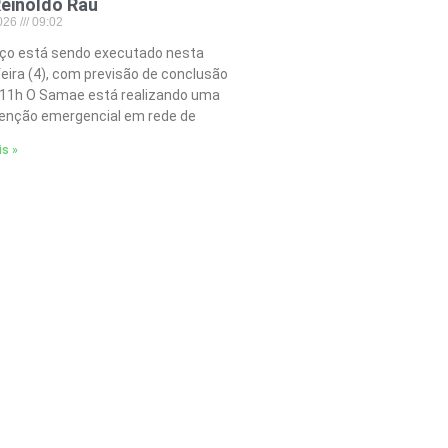
einoldo Rau
2026
09:02
iço está sendo executado nesta
feira (4), com previsão de conclusão
 11h O Samae está realizando uma
nção emergencial em rede de
is »