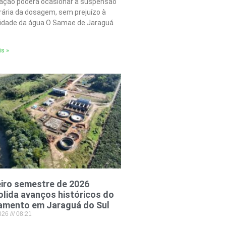
tação poderá ocasionar a suspensão
ária da dosagem, sem prejuízo à
lidade da água O Samae de Jaraguá
is »
iro semestre de 2026
lida avanços históricos do
amento em Jaraguá do Sul
2026
08:21