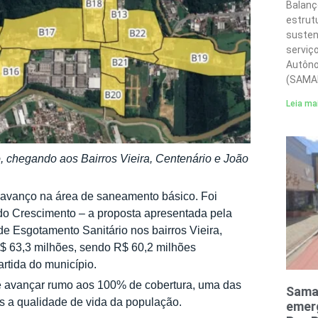
Balanç
estrut
susten
serviç
Autôno
(SAMA
Leia ma
, chegando aos Bairros Vieira, Centenário e João
 avanço na área de saneamento básico. Foi
o Crescimento – a proposta apresentada pela
e Esgotamento Sanitário nos bairros Vieira,
R$ 63,3 milhões, sendo R$ 60,2 milhões
rtida do município.
 de avançar rumo aos 100% de cobertura, uma das
Sama
is a qualidade de vida da população.
emerg