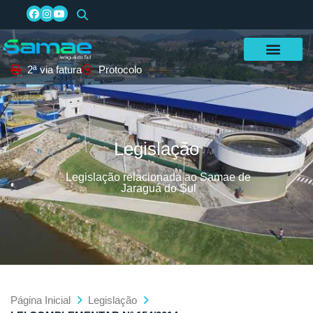
2ª via fatura
Protocolo
Legislação
Legislação relacionada ao Samae de
Jaraguá do Sul
Página Inicial
Legislação