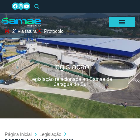
2ª via fatura
Protocolo
Legislação
Legislação relacionada ao Samae de
Jaraguá do Sul
Página Inicial
Legislação