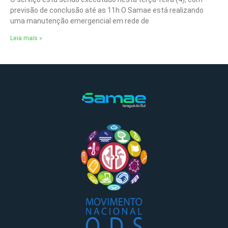
previsão de conclusão até as 11h O Samae está realizando
uma manutenção emergencial em rede de
Leia mais »