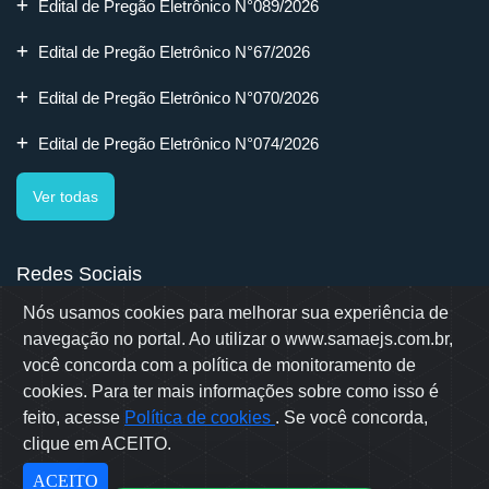
Edital de Pregão Eletrônico N°089/2026
Edital de Pregão Eletrônico N°67/2026
Edital de Pregão Eletrônico N°070/2026
Edital de Pregão Eletrônico N°074/2026
Ver todas
Redes Sociais
Nós usamos cookies para melhorar sua experiência de
navegação no portal. Ao utilizar o www.samaejs.com.br,
você concorda com a política de monitoramento de
cookies. Para ter mais informações sobre como isso é
Rua Erwino Menegotti, 478 - Bairro Água Verde - Jaraguá do Sul
- SC
feito, acesse
Política de cookies
. Se você concorda,
Samae © 2022 - Todos os direitos reservados
clique em ACEITO.
Desenvolvido por: OWL Mídia Agência Digital
ACEITO