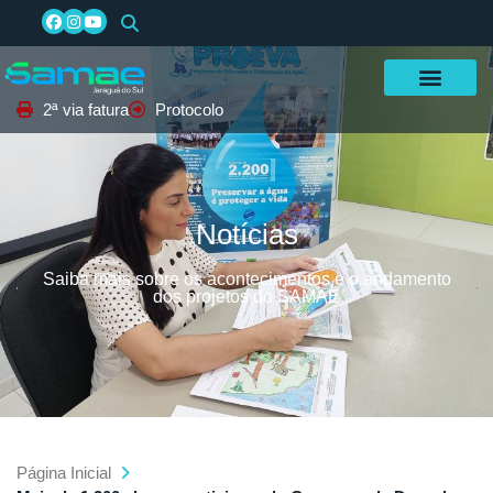
2ª via fatura
Protocolo
Notícias
Saiba mais sobre os acontecimentos e o andamento
dos projetos do SAMAE
Página Inicial