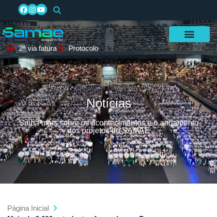
2ª via fatura
Protocolo
Notícias
Saiba mais sobre os acontecimentos e o andamento
dos projetos do SAMAE
Página Inicial