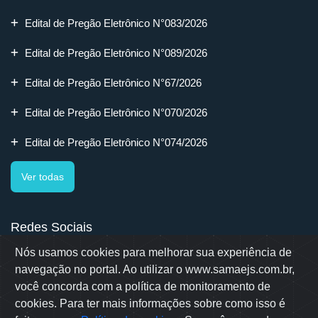
Edital de Pregão Eletrônico N°083/2026
Edital de Pregão Eletrônico N°089/2026
Edital de Pregão Eletrônico N°67/2026
Edital de Pregão Eletrônico N°070/2026
Edital de Pregão Eletrônico N°074/2026
Ver todas
Redes Sociais
Nós usamos cookies para melhorar sua experiência de
navegação no portal. Ao utilizar o www.samaejs.com.br,
você concorda com a política de monitoramento de
cookies. Para ter mais informações sobre como isso é
Rua Erwino Menegotti, 478 - Bairro Água Verde - Jaraguá do Sul
- SC