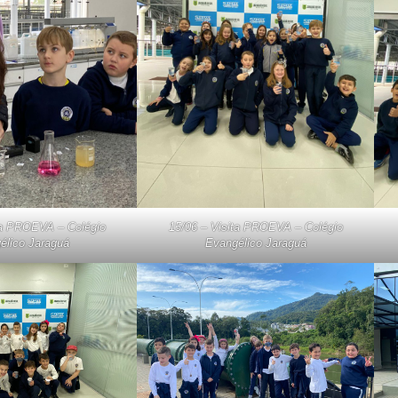
ta PROEVA – Colégio
15/06 – Visita PROEVA – Colégio
élico Jaraguá
Evangélico Jaraguá