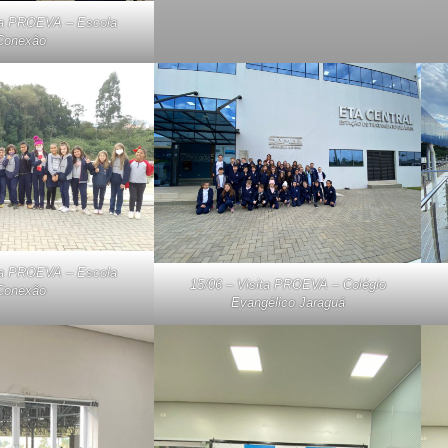
ita PROEVA – Escola
Conexão
ita PROEVA – Escola
15/06 – Visita PROEVA – Colégio
Conexão
Evangélico Jaraguá