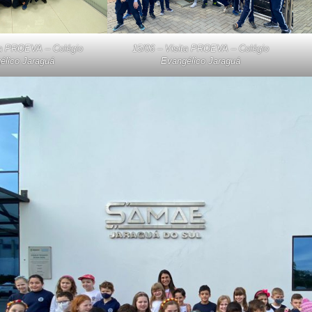
ta PROEVA – Colégio
15/06 – Visita PROEVA – Colégio
élico Jaraguá
Evangélico Jaraguá