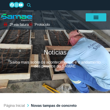
2ª via fatura
Protocolo
Notícias
Saiba mais sobre os acontecimentos e o andamento
dos projetos do SAMAE
Página Inicial
Novas tampas de concreto