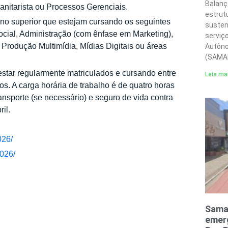
Balanç
anitarista ou Processos Gerenciais.
estrut
ino superior que estejam cursando os seguintes
susten
cial, Administração (com ênfase em Marketing),
serviç
 Produção Multimídia, Mídias Digitais ou áreas
Autôno
(SAMA
estar regularmente matriculados e cursando entre
Leia ma
s. A carga horária de trabalho é de quatro horas
ransporte (se necessário) e seguro de vida contra
il.
026/
2026/
Sama
emerg