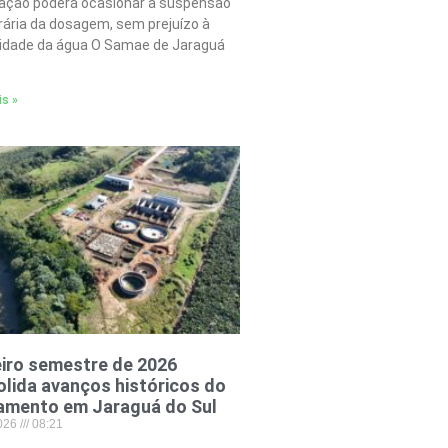
tação poderá ocasionar a suspensão
ária da dosagem, sem prejuízo à
lidade da água O Samae de Jaraguá
is »
iro semestre de 2026
lida avanços históricos do
amento em Jaraguá do Sul
2026
08:21