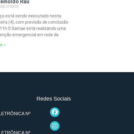
einoldo Rau
2026
09:02
iço está sendo executado nesta
feira (4), com previsão de conclusão
 11h O Samae está realizando uma
nção emergencial em rede de
is »
Redes Sociais
LETRÔNICA Nº
LETRÔNICA Nº