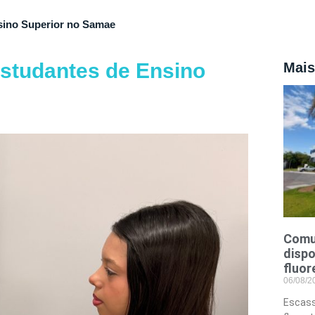
sino Superior no Samae
estudantes de Ensino
Mais
Comu
dispo
fluor
06/08/
Escass