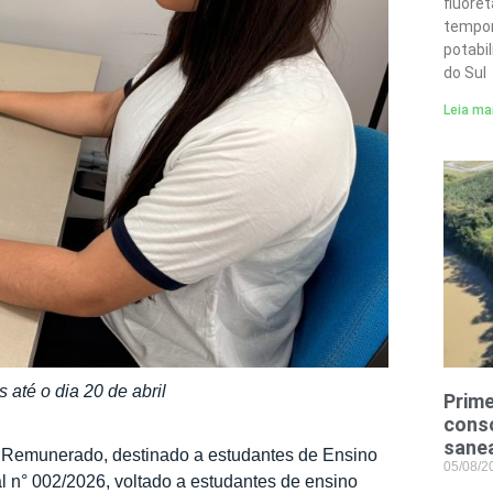
fluore
tempor
potabi
do Sul
Leia ma
 até o dia 20 de abril
Prime
conso
sane
o Remunerado, destinado a estudantes de Ensino
05/08/
l n° 002/2026, voltado a estudantes de ensino