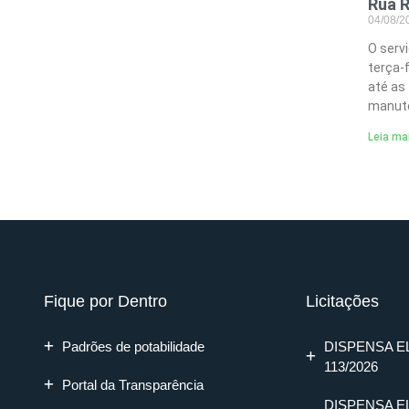
Rua R
04/08/
O serv
terça-
até as
manute
Leia ma
Fique por Dentro
Licitações
Padrões de potabilidade
DISPENSA E
113/2026
Portal da Transparência
DISPENSA E