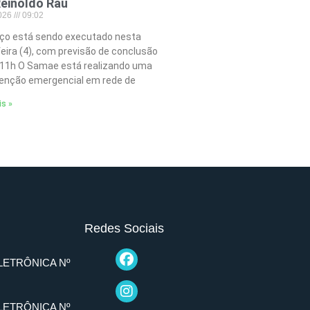
einoldo Rau
2026
09:02
iço está sendo executado nesta
feira (4), com previsão de conclusão
 11h O Samae está realizando uma
nção emergencial em rede de
is »
Redes Sociais
LETRÔNICA Nº
LETRÔNICA Nº