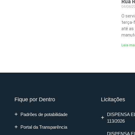
Rua R
04/08/
O serv
terça-
até as
manute
Leia ma
Fique por Dentro
Licitações
Padrões de potabilidade
DISPENSA E
113/2026
Portal da Transparência
DISPENSA E