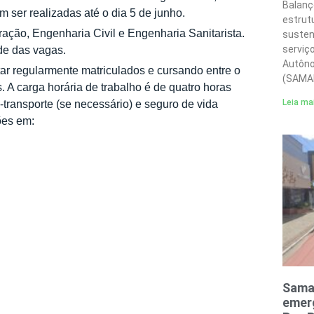
Balanç
 ser realizadas até o dia 5 de junho.
estrut
ação, Engenharia Civil e Engenharia Sanitarista.
susten
serviç
ade das vagas.
Autôno
tar regularmente matriculados e cursando entre o
(SAMA
 A carga horária de trabalho é de quatro horas
Leia ma
e-transporte (se necessário) e seguro de vida
ões em:
Sama
emerg