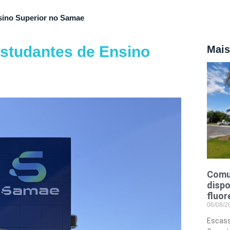
sino Superior no Samae
estudantes de Ensino
Mais
Comu
dispo
fluor
06/08/
Escass