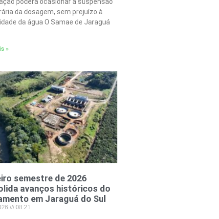
tação poderá ocasionar a suspensão
ária da dosagem, sem prejuízo à
lidade da água O Samae de Jaraguá
is »
iro semestre de 2026
lida avanços históricos do
amento em Jaraguá do Sul
2026
08:21