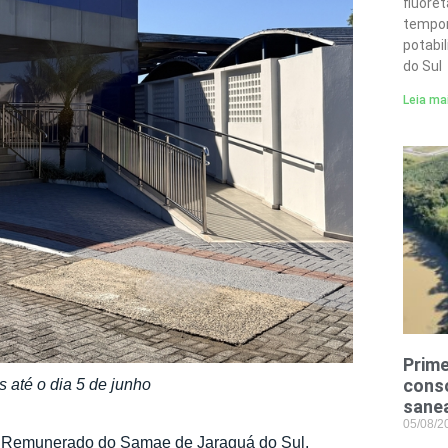
fluore
tempor
potabi
do Sul
Leia ma
Prime
conso
 até o dia 5 de junho
sane
05/08/
io Remunerado do Samae de Jaraguá do Sul,