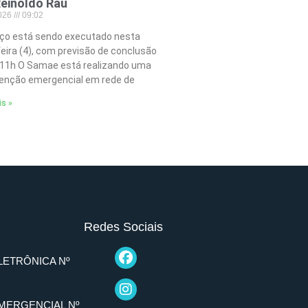
einoldo Rau
2026
09:02
iço está sendo executado nesta
feira (4), com previsão de conclusão
 11h O Samae está realizando uma
nção emergencial em rede de
is »
Redes Sociais
LETRÔNICA Nº
MERGENCIAL Nº