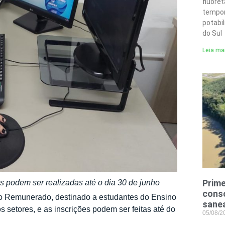
fluore
tempor
potabi
do Sul
Leia ma
Prime
ões podem ser realizadas até o dia 30 de junho
conso
gio Remunerado, destinado a estudantes do Ensino
sane
setores, e as inscrições podem ser feitas até do
05/08/