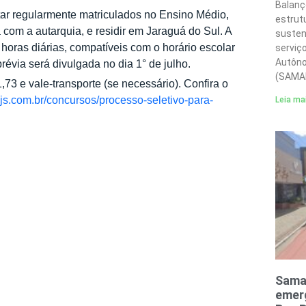
Balanç
star regularmente matriculados no Ensino Médio,
estrut
 com a autarquia, e residir em Jaraguá do Sul. A
susten
 horas diárias, compatíveis com o horário escolar
serviç
Autôno
révia será divulgada no dia 1° de julho.
(SAMA
,73 e vale-transporte (se necessário). Confira o
js.com.br/concursos/processo-seletivo-para-
Leia ma
Sama
emerg