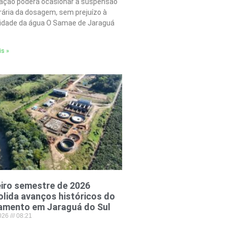
tação poderá ocasionar a suspensão
ária da dosagem, sem prejuízo à
lidade da água O Samae de Jaraguá
is »
iro semestre de 2026
lida avanços históricos do
amento em Jaraguá do Sul
2026
08:21