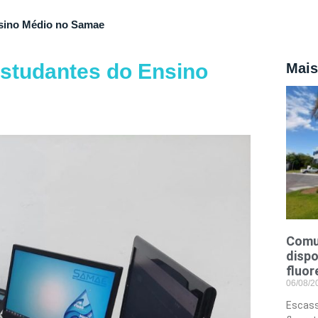
nsino Médio no Samae
estudantes do Ensino
Mais
Comu
dispo
fluor
06/08/
Escass