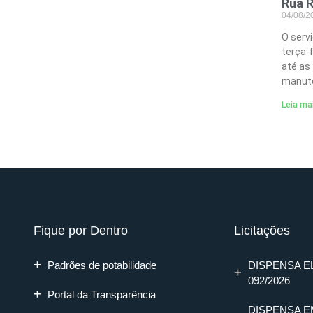
Rua R
04/08/
O serv
terça-
até as
manute
Leia ma
Fique por Dentro
Licitações
Padrões de potabilidade
DISPENSA E
092/2026
Portal da Transparência
DISPENSA E