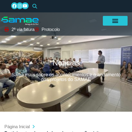
2ª via fatura
Protocolo
Notícias
Saiba mais sobre os acontecimentos e o andamento
dos projetos do SAMAE
Página Inicial