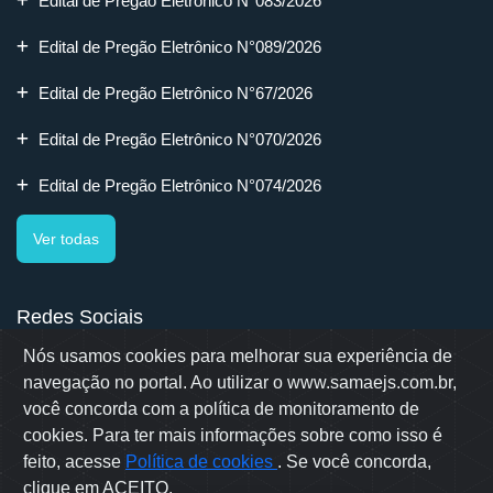
Edital de Pregão Eletrônico N°083/2026
Edital de Pregão Eletrônico N°089/2026
Edital de Pregão Eletrônico N°67/2026
Edital de Pregão Eletrônico N°070/2026
Edital de Pregão Eletrônico N°074/2026
Ver todas
Redes Sociais
Nós usamos cookies para melhorar sua experiência de
navegação no portal. Ao utilizar o www.samaejs.com.br,
você concorda com a política de monitoramento de
cookies. Para ter mais informações sobre como isso é
Rua Erwino Menegotti, 478 - Bairro Água Verde - Jaraguá do Sul
- SC
feito, acesse
Política de cookies
. Se você concorda,
Samae © 2022 - Todos os direitos reservados
clique em ACEITO.