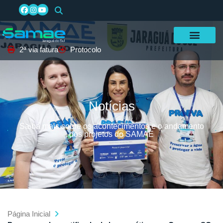
2ª via fatura
Protocolo
Notícias
Saiba mais sobre os acontecimentos e o andamento
dos projetos do SAMAE
Página Inicial