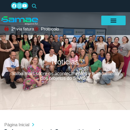
2ª via fatura
Protocolo
Notícias
Saiba mais sobre os acontecimentos e o andamento
dos projetos do SAMAE
Página Inicial