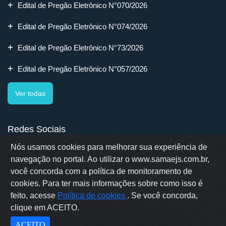
Edital de Pregão Eletrônico N°070/2026
Edital de Pregão Eletrônico N°074/2026
Edital de Pregão Eletrônico N°73/2026
Edital de Pregão Eletrônico N°057/2026
Ver todas
Redes Sociais
Nós usamos cookies para melhorar sua experiência de
navegação no portal. Ao utilizar o www.samaejs.com.br,
você concorda com a política de monitoramento de
cookies. Para ter mais informações sobre como isso é
Rua Erwino Menegotti, 478 - Bairro Água Verde - Jaraguá do Sul
- SC
feito, acesse
Política de cookies
. Se você concorda,
Samae © 2022 - Todos os direitos reservados
clique em ACEITO.
Desenvolvido por: OWL Mídia Agência Digital
ACEITO