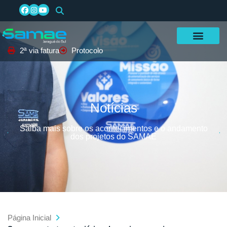
2ª via fatura
Protocolo
Notícias
Saiba mais sobre os acontecimentos e o andamento
dos projetos do SAMAE
Página Inicial