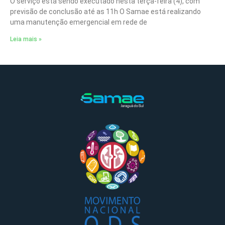
O serviço está sendo executado nesta terça-feira (4), com
previsão de conclusão até as 11h O Samae está realizando
uma manutenção emergencial em rede de
Leia mais »