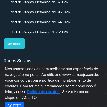
Edital de Pregão Eletrônico N°67/2026
Edital de Pregão Eletrônico N°070/2026
Edital de Pregão Eletrônico N°074/2026
Edital de Pregão Eletrônico N°73/2026
Ver todas
Redes Sociais
Nós usamos cookies para melhorar sua experiência de
navegação no portal. Ao utilizar o www.samaejs.com.br,
você concorda com a política de monitoramento de
cookies. Para ter mais informações sobre como isso é
Rua Erwino Menegotti, 478 - Bairro Água Verde - Jaraguá do Sul
- SC
feito, acesse
Política de cookies
. Se você concorda,
Samae © 2022 - Todos os direitos reservados
clique em ACEITO.
Desenvolvido por: OWL Mídia Agência Digital
ACEITO