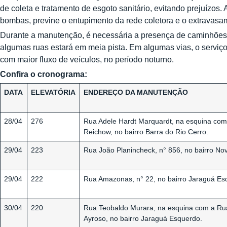
de coleta e tratamento de esgoto sanitário, evitando prejuízos
bombas, previne o entupimento da rede coletora e o extravasam
Durante a manutenção, é necessária a presença de caminhões n
algumas ruas estará em meia pista. Em algumas vias, o serviço
com maior fluxo de veículos, no período noturno.
Confira o cronograma:
DATA
ELEVATÓRIA
ENDEREÇO DA MANUTENÇÃO
28/04
276
Rua Adele Hardt Marquardt, na esquina co
Reichow, no bairro Barra do Rio Cerro.
29/04
223
Rua João Planincheck, n° 856, no bairro Nov
29/04
222
Rua Amazonas, n° 22, no bairro Jaraguá Es
30/04
220
Rua Teobaldo Murara, na esquina com a Ru
Ayroso, no bairro Jaraguá Esquerdo.