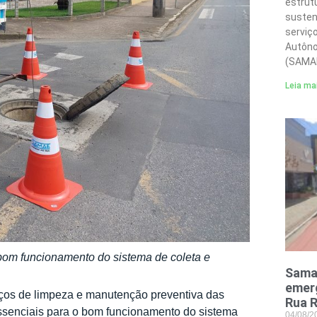
estrut
susten
serviç
Autôno
(SAMA
Leia ma
bom funcionamento do sistema de coleta e
Sama
emerg
ços de limpeza e manutenção preventiva das
Rua R
essenciais para o bom funcionamento do sistema
04/08/