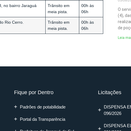
03/08/
3, no bairro Jaraguá
Trânsito em
00h às
O serv
meia pista.
06h
(4), d
realiz
do Rio Cerro.
Trânsito em
00h às
de poç
meia pista.
06h
Leia ma
Fique por Dentro
Licitações
Padrões de potabilidade
DISPENSA E
096/2026
Portal da Transparência
DISPENSA E