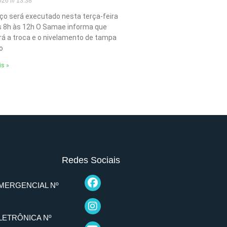
2026
13:38
iço será executado nesta terça-feira
as 8h às 12h O Samae informa que
ará a troca e o nivelamento de tampa
o
is »
Redes Sociais
MERGENCIAL Nº
LETRÔNICA Nº