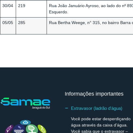
30/04
219
Rua João Januário Ayroso, ao lado do nº 89
Esquerdo.
05/05
285
Rua Bertha Weege, n° 315, no bairro Barra 
Informações importantes
Extravasor (ladrão d'água)
Você pode estar desperdiçando
água através da caixa d’água.
Você sabia que o extravasor –