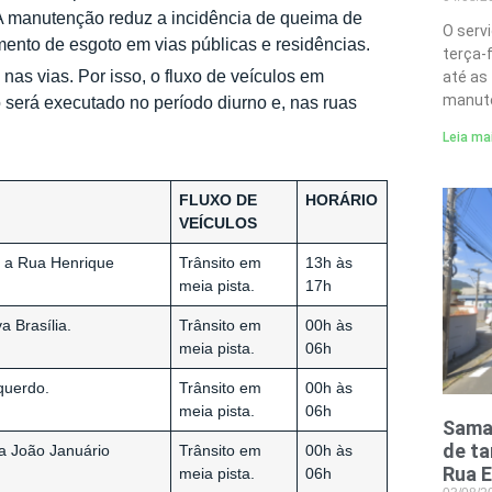
. A manutenção reduz a incidência de queima de
O serv
ento de esgoto em vias públicas e residências.
terça-
as vias. Por isso, o fluxo de veículos em
até as
manute
 será executado no período diurno e, nas ruas
Leia ma
FLUXO DE
HORÁRIO
VEÍCULOS
m a Rua Henrique
Trânsito em
13h às
meia pista.
17h
a Brasília.
Trânsito em
00h às
meia pista.
06h
querdo.
Trânsito em
00h às
meia pista.
06h
Samae
de t
a João Januário
Trânsito em
00h às
Rua E
meia pista.
06h