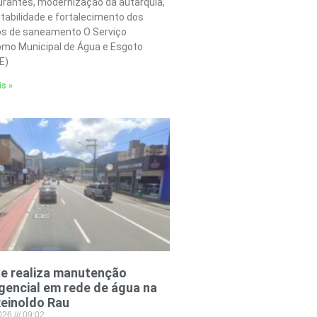
urantes, modernização da autarquia,
tabilidade e fortalecimento dos
os de saneamento O Serviço
mo Municipal de Água e Esgoto
E)
is »
e realiza manutenção
encial em rede de água na
einoldo Rau
2026
09:02