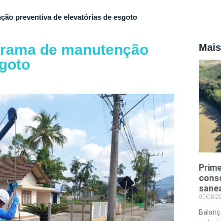
ão preventiva de elevatórias de esgoto
grama de manutenção
Mais
sgoto
Prime
conso
sane
05/08/
Balanç