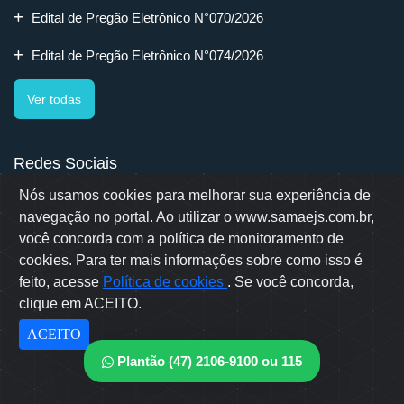
Edital de Pregão Eletrônico N°070/2026
Edital de Pregão Eletrônico N°074/2026
Ver todas
Redes Sociais
Nós usamos cookies para melhorar sua experiência de
navegação no portal. Ao utilizar o www.samaejs.com.br,
você concorda com a política de monitoramento de
cookies. Para ter mais informações sobre como isso é
Rua Erwino Menegotti, 478 - Bairro Água Verde - Jaraguá do Sul
- SC
feito, acesse
Política de cookies
. Se você concorda,
Samae © 2022 - Todos os direitos reservados
clique em ACEITO.
Desenvolvido por: OWL Mídia Agência Digital
ACEITO
Plantão (47) 2106-9100 ou 115