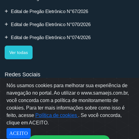
Edital de Pregão Eletrônico N°67/2026
Edital de Pregão Eletrônico N°070/2026
Edital de Pregão Eletrônico N°074/2026
Ver todas
Redes Sociais
Nós usamos cookies para melhorar sua experiência de
navegação no portal. Ao utilizar o www.samaejs.com.br,
você concorda com a política de monitoramento de
cookies. Para ter mais informações sobre como isso é
Rua Erwino Menegotti, 478 - Bairro Água Verde - Jaraguá do Sul
- SC
feito, acesse
Política de cookies
. Se você concorda,
Samae © 2022 - Todos os direitos reservados
clique em ACEITO.
Desenvolvido por: OWL Mídia Agência Digital
ACEITO