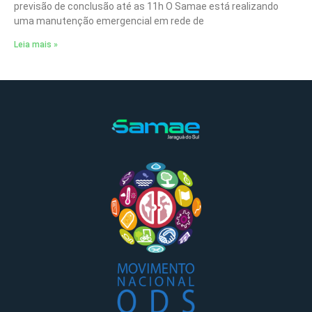
previsão de conclusão até as 11h O Samae está realizando
uma manutenção emergencial em rede de
Leia mais »