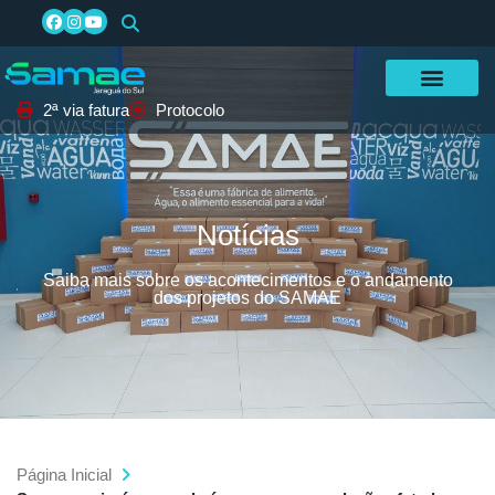
2ª via fatura
Protocolo
Notícias
Saiba mais sobre os acontecimentos e o andamento
dos projetos do SAMAE
Página Inicial