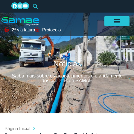
2ª via fatura
Protocolo
Notícias
Saiba mais sobre os acontecimentos e o andamento
dos projetos do SAMAE
Página Inicial