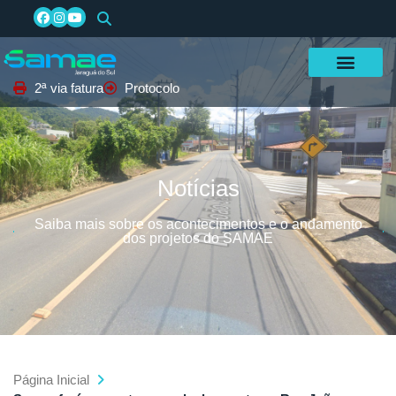
2ª via fatura
Protocolo
Notícias
Saiba mais sobre os acontecimentos e o andamento
dos projetos do SAMAE
Página Inicial