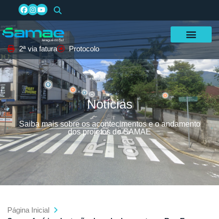
2ª via fatura
Protocolo
Notícias
Saiba mais sobre os acontecimentos e o andamento
dos projetos do SAMAE
Página Inicial