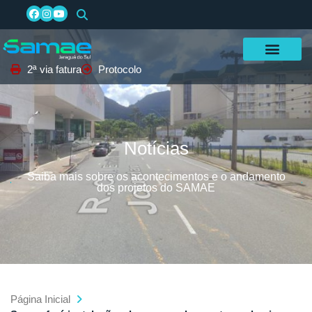
2ª via fatura
Protocolo
Notícias
Saiba mais sobre os acontecimentos e o andamento
dos projetos do SAMAE
Página Inicial