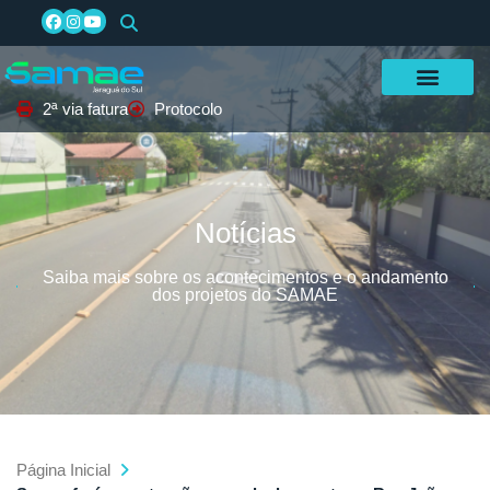
2ª via fatura
Protocolo
Notícias
Saiba mais sobre os acontecimentos e o andamento
dos projetos do SAMAE
Página Inicial