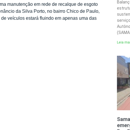
Balanç
á uma manutenção em rede de recalque de esgoto
estrut
ncio da Silva Porto, no bairro Chico de Paulo,
susten
o de veículos estará fluindo em apenas uma das
serviç
Autôno
(SAMA
Leia ma
Sama
emerg