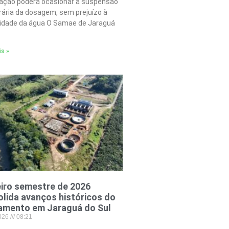
tação poderá ocasionar a suspensão
ária da dosagem, sem prejuízo à
lidade da água O Samae de Jaraguá
is »
iro semestre de 2026
lida avanços históricos do
amento em Jaraguá do Sul
2026
08:21