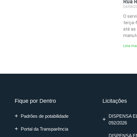
Rua R
04/08/
O serv
terça-
até as
manute
Leia ma
Fique por Dentro
Licitações
Padrões de potabilidade
DISPENSA E
092/2026
Portal da Transparência
DISPENSA E