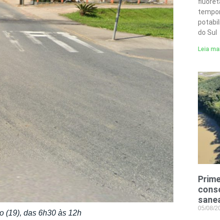
fluore
tempor
potabi
do Sul
Leia ma
Prime
conso
sane
05/08/
o (19), das 6h30 às 12h