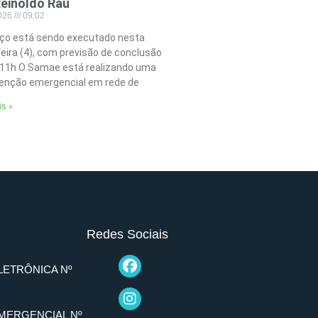
einoldo Rau
2026
09:02
iço está sendo executado nesta
feira (4), com previsão de conclusão
 11h O Samae está realizando uma
nção emergencial em rede de
is »
Redes Sociais
LETRÔNICA Nº
MERGENCIAL Nº