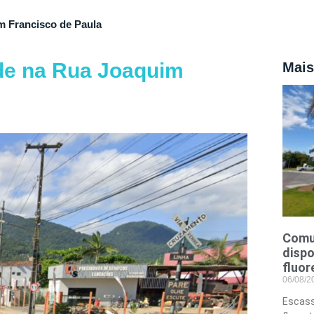
 Francisco de Paula
de na Rua Joaquim
Mais
Comu
dispo
fluor
06/08/
Escass