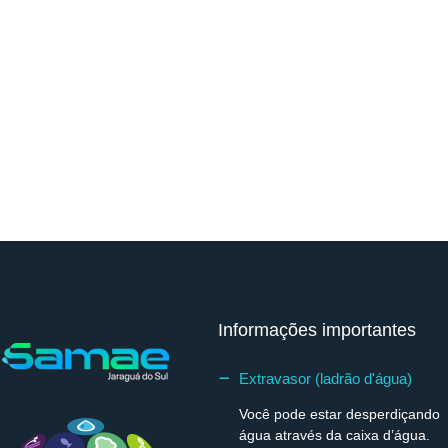
Informações importantes
Extravasor (ladrão d'água)
Você pode estar desperdiçando
água através da caixa d’água.