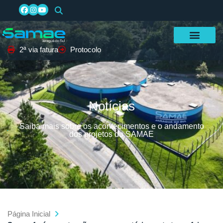
2ª via fatura
Protocolo
Notícias
Saiba mais sobre os acontecimentos e o andamento
dos projetos do SAMAE
Página Inicial