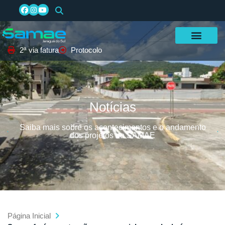
2ª via fatura
Protocolo
Notícias
Saiba mais sobre os acontecimentos e o andamento
dos projetos do SAMAE
Página Inicial