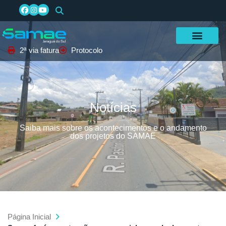
2ª via fatura
Protocolo
Notícias
Saiba mais sobre os acontecimentos e o andamento
dos projetos do SAMAE
Página Inicial