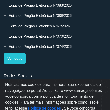
Edital de Pregão Eletrônico N°083/2026
Edital de Pregão Eletrônico N°089/2026
Edital de Pregão Eletrônico N°67/2026
Edital de Pregão Eletrônico N°070/2026
Edital de Pregão Eletrônico N°074/2026
Ver todas
Redes Sociais
Nós usamos cookies para melhorar sua experiência de
navegação no portal. Ao utilizar o www.samaejs.com.br,
você concorda com a política de monitoramento de
cookies. Para ter mais informações sobre como isso é
Rua Erwino Menegotti, 478 - Bairro Água Verde - Jaraguá do Sul
- SC
feito, acesse
Política de cookies
. Se você concorda,