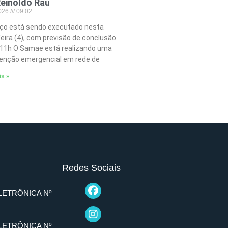
einoldo Rau
2026
09:02
iço está sendo executado nesta
feira (4), com previsão de conclusão
 11h O Samae está realizando uma
nção emergencial em rede de
is »
Redes Sociais
LETRÔNICA Nº
LETRÔNICA Nº