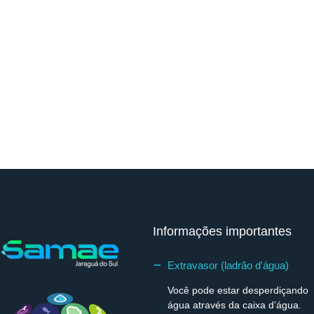
Informações importantes
Extravasor (ladrão d'água)
Você pode estar desperdiçando
água através da caixa d’água.