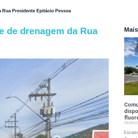
 Rua Presidente Epitácio Pessoa
e de drenagem da Rua
Mais
Comu
dispo
fluor
06/08/
Escass