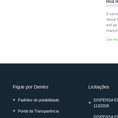
Rua R
04/08/
O serv
terça-
até as
manute
Leia ma
Fique por Dentro
Licitações
Padrões de potabilidade
DISPENSA E
113/2026
Portal da Transparência
DISPENSA E