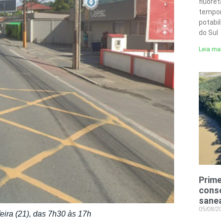
fluore
tempor
potabi
do Sul
Leia ma
Prime
conso
sane
05/08/
eira (21), das 7h30 às 17h