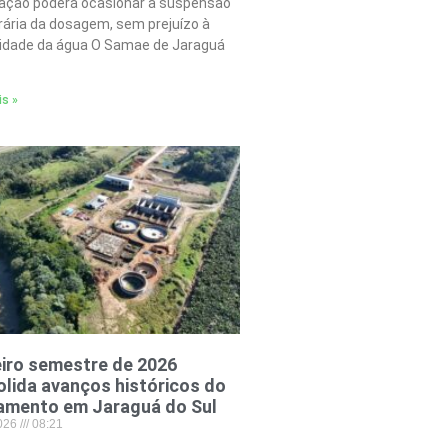
tação poderá ocasionar a suspensão
ária da dosagem, sem prejuízo à
lidade da água O Samae de Jaraguá
is »
iro semestre de 2026
lida avanços históricos do
amento em Jaraguá do Sul
2026
08:21