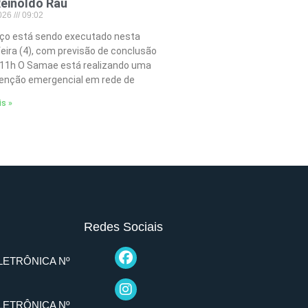
einoldo Rau
2026
09:02
iço está sendo executado nesta
feira (4), com previsão de conclusão
 11h O Samae está realizando uma
nção emergencial em rede de
is »
Redes Sociais
LETRÔNICA Nº
LETRÔNICA Nº