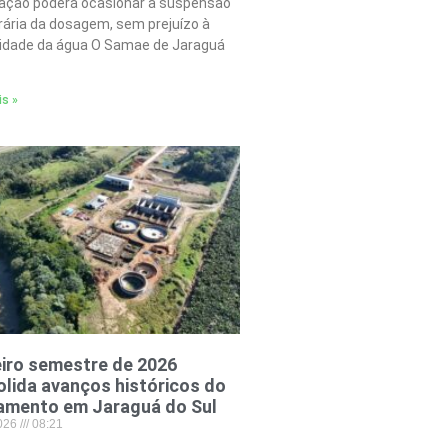
tação poderá ocasionar a suspensão
ária da dosagem, sem prejuízo à
lidade da água O Samae de Jaraguá
is »
iro semestre de 2026
lida avanços históricos do
amento em Jaraguá do Sul
2026
08:21