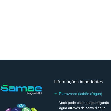
Informações importantes
Extravasor (ladrão d'água)
Você pode estar desperdiçando
água através da caixa d’água.