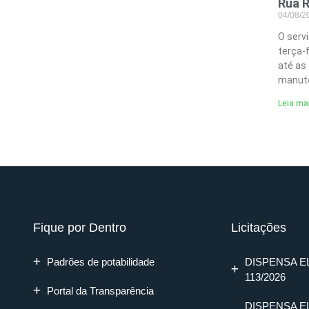
Rua R
04/08/
O serv
terça-
até as
manute
Leia ma
Fique por Dentro
Licitações
Padrões de potabilidade
DISPENSA E
113/2026
Portal da Transparência
DISPENSA E