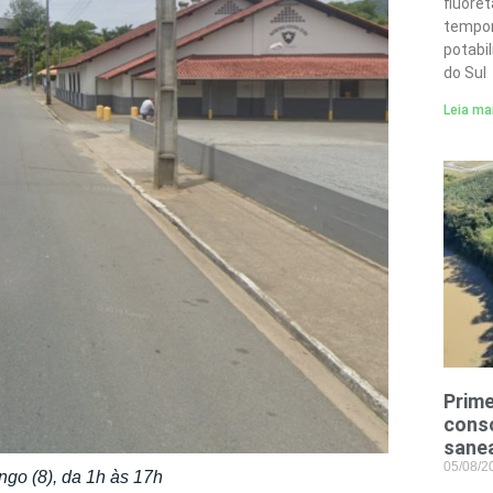
fluore
tempor
potabi
do Sul
Leia ma
Prime
conso
sane
05/08/
ngo (8), da 1h às 17h