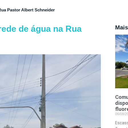
Rua Pastor Albert Schneider
 rede de água na Rua
Mais
Comu
dispo
fluor
06/08/
Escass